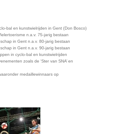
o-bal en kunstwielrijden in Gent (Don Bosco)
elertoerisme n.a.v. 75-jarig bestaan
hap in Gent n.a.v. 80-jarig bestaan
hap in Gent n.a.v. 90-jarig bestaan
pen in cyclo-bal en kunstwielrijden
evenementen zoals de ‘Ster van SNA’ en
 waaronder medaillewinnaars op