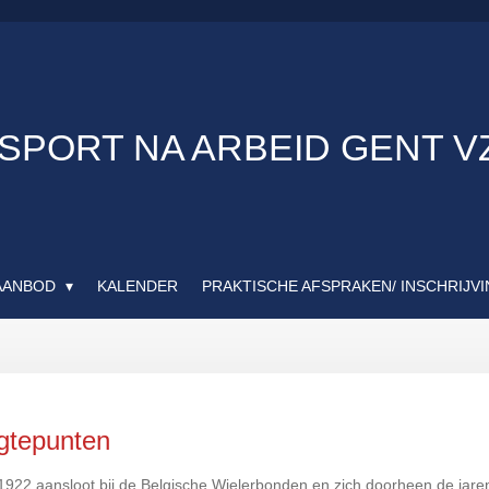
SPORT NA ARBEID GENT 
AANBOD
KALENDER
PRAKTISCHE AFSPRAKEN/ INSCHRIJV
gtepunten
1922 aansloot bij de Belgische Wielerbonden en zich doorheen de jaren