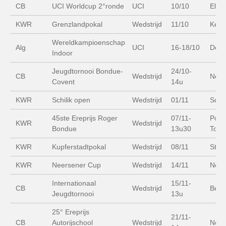
CB
UCI Worldcup 2°ronde
UCI
10/10
Elza
KWR
Grenzlandpokal
Wedstrijd
11/10
Keve
Wereldkampioenschap
Alg
UCI
16-18/10
Derb
Indoor
Jeugdtornooi Bondue-
24/10-
CB
Wedstrijd
Nept
Covent
14u
KWR
Schilik open
Wedstrijd
01/11
Schil
45ste Ereprijs Roger
07/11-
Poly
KWR
Wedstrijd
Bondue
13u30
Tops
KWR
Kupferstadtpokal
Wedstrijd
08/11
Stol
KWR
Neersener Cup
Wedstrijd
14/11
Neer
Internationaal
15/11-
CB
Wedstrijd
Beri
Jeugdtornooi
13u
25° Ereprijs
21/11-
CB
Autorijschool
Wedstrijd
Nept