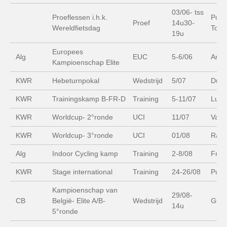
03/06- tss
Proeflessen i.h.k.
Poly
Proef
14u30-
Wereldfietsdag
Tops
19u
Europees
Alg
EUC
5-6/06
Amor
Kampioenschap Elite
KWR
Hebeturnpokal
Wedstrijd
5/07
Duis
KWR
Trainingskamp B-FR-D
Training
5-11/07
Ludw
KWR
Worldcup- 2°ronde
UCI
11/07
Vac-
KWR
Worldcup- 3°ronde
UCI
01/08
Rang
Alg
Indoor Cycling kamp
Training
2-8/08
Fran
KWR
Stage international
Training
24-26/08
Pute
Kampioenschap van
29/08-
CB
België- Elite A/B-
Wedstrijd
Gen
14u
5°ronde