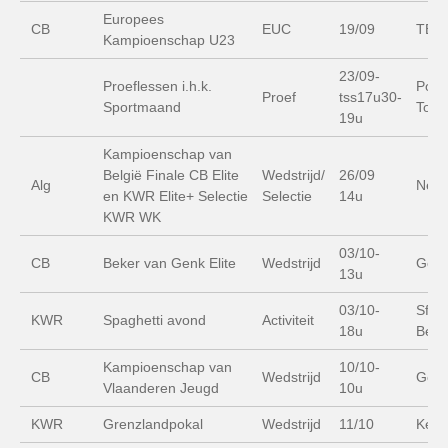
Europees
CB
EUC
19/09
TBD
Kampioenschap U23
23/09-
Proeflessen i.h.k.
Poly
Proef
tss17u30-
Sportmaand
Tops
19u
Kampioenschap van
België Finale CB Elite
Wedstrijd/
26/09
Alg
Nept
en KWR Elite+ Selectie
Selectie
14u
KWR WK
03/10-
CB
Beker van Genk Elite
Wedstrijd
Gen
13u
03/10-
Sfeer
KWR
Spaghetti avond
Activiteit
18u
Beer
Kampioenschap van
10/10-
CB
Wedstrijd
Gen
Vlaanderen Jeugd
10u
KWR
Grenzlandpokal
Wedstrijd
11/10
Keve