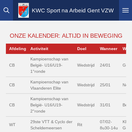
Ga
KWC Sport na Arbeid Gent VZW
direct
naar
de
hoofdinhoud
ONZE KALENDER: ALTIJD IN BEWEGING
Afdeling
Activiteit
Doel
Wanneer
Waa
Kampioenschap van
CB
België- U16/U19-
Wedstrijd
24/01
Gen
1°ronde
Kampioenschap van
CB
Wedstrijd
25/01
Nept
Vlaanderen Elite
Kampioenschap van
CB
België- U16/U19-
Wedstrijd
31/01
Beri
2°ronde
29ste VTT & Cyclo der
07/02-
KRCG
WT
Rit
Scheldemeersen
8u30-14u
Gent