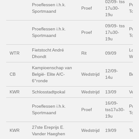
02/09- tss
Proeflessen i.h.k.
Poly
Proef
17u30-
Sportmaand
Tops
19u
09/09- tss
Proeflessen i.h.k.
Poly
Proef
17u30-
Sportmaand
Tops
19u
Fietstocht André
Lood
WTR
Rit
09/09
Dhondt
Wate
Kampioenschap van
12/09-
CB
België- Elite A/C-
Wedstrijd
Beri
14u
6°ronde
KWR
Schlosstadtpokal
Wedstrijd
13/09
Velbe
16/09-
Proeflessen i.h.k.
Poly
Proef
tss17u30-
Sportmaand
Tops
19u
27ste Ereprijs E.
KWR
Wedstrijd
19/09
Ter 
Vander Haeghen