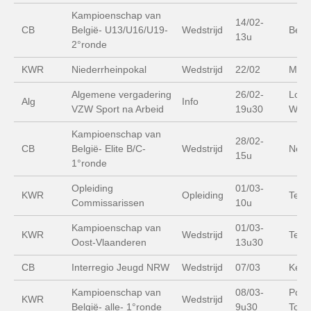
Kampioenschap van
14/02-
CB
België- U13/U16/U19-
Wedstrijd
Beri
13u
2°ronde
KWR
Niederrheinpokal
Wedstrijd
22/02
Moer
Algemene vergadering
26/02-
Lood
Alg
Info
VZW Sport na Arbeid
19u30
Wate
Kampioenschap van
28/02-
CB
België- Elite B/C-
Wedstrijd
Nept
15u
1°ronde
Opleiding
01/03-
KWR
Opleiding
Ter 
Commissarissen
10u
Kampioenschap van
01/03-
KWR
Wedstrijd
Ter 
Oost-Vlaanderen
13u30
CB
Interregio Jeugd NRW
Wedstrijd
07/03
Keul
Kampioenschap van
08/03-
Poly
KWR
Wedstrijd
België- alle- 1°ronde
9u30
Tops