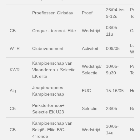
26/04-tss
Poly
Proeflessen Girlsday
Proef
9-12u
Tops
03/05-
CB
Croque - tornooi- Elite
Wedstrijd
Gen
11u
Lood
WTR
Clubevenement
Activiteit
009/05
Wate
Kampioenschap van
Wedstrijd/
10/05-
Poly
KWR
Vlaanderen + Selectie
Selectie
9u30
Tops
EK elite
Jeugdeuropees
Alg
EUC
15-16/05
Höch
Kampioenschap
Pinkstertornooi+
CB
Selectie
23/05
Beri
Selectie EK U23
Kampioenschap van
30/05-
CB
België- Elite B/C-
Wedstrijd
Nept
14u
4°ronde