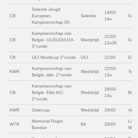
Selectie Jeugd
14/03-
CB
Europees
Selectie
Gen
14u
Kampioenschap EK
Kampioenschap van
21/03-
CB
België- U13/U16/U19-
Wedstrijd
Gen
12u30
3°ronde
CB
UCI Worldcup 2°ronde
UCI
21/03
Erzh
Kampioenschap van
22/03-
KWR
Wedstrijd
Ter 
België- alle- 2°ronde
13u
Kampioenschap van
28/03-
CB
België- Elite A/C-
Wedstrijd
Beri
14u
2°ronde
KWR
Ostercup
Wedstrijd
29/03
Velbe
Memorial Roger
Lood
WTR
Rit
29/03
Bondue
Wate