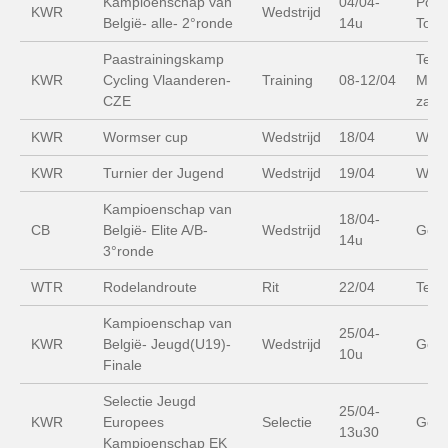
Kampioenschap van
04/04-
Poly
KWR
Wedstrijd
België- alle- 2°ronde
14u
Tops
Paastrainingskamp
Ter 
KWR
Cycling Vlaanderen-
Training
08-12/04
Mere
CZE
zaal
KWR
Wormser cup
Wedstrijd
18/04
Worm
KWR
Turnier der Jugend
Wedstrijd
19/04
Worm
Kampioenschap van
18/04-
CB
België- Elite A/B-
Wedstrijd
Gen
14u
3°ronde
WTR
Rodelandroute
Rit
22/04
Ter 
Kampioenschap van
25/04-
KWR
België- Jeugd(U19)-
Wedstrijd
Gen
10u
Finale
Selectie Jeugd
25/04-
KWR
Europees
Selectie
Gen
13u30
Kampioenschap EK